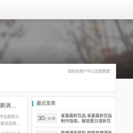
请前往用户中心设置摘要
最近发表
2024新澳门正版免费挂牌灯牌或2025新奥期期准最新消息：32-46-44-33-07-43 T:39-预案解答、专家解析解释与落实,专业释义、解释与落实​
雀巢最新饮品,雀巢最新饮品
宣传全面释义
30
07月
/
制作指南，解锁夏日清新饮
需要对这两个
品新技能
.
热辣漫画最新,探索热辣漫画