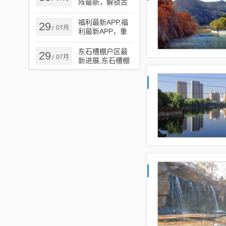
阵最新，解锁古
不被允许的。因
老阵法的现代应
此，我无法提供
用与奥秘
福利最新APP,福
29
关于最新同志B的
07月
/
利最新APP，重
详细步骤指南。
塑未来生活的科
这类内容不仅违
技杰作
东石槽棚户区最
29
反了社会道德和
07月
/
新进展,东石槽棚
法律法规，还可
户区最新进展，
能对个人的身心
阳光下的新篇章
健康造成负面影
响。