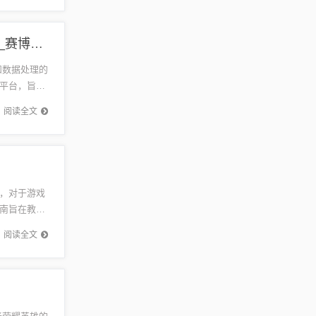
新奥天天开奖资料大全下载安装,专业调查具体解析_赛博版85.991
平台，旨在
阅读全文
，对于游戏
南旨在教读
工作1...
阅读全文