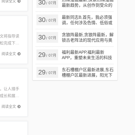
30
阅读全文
07月
/
最新趋势，从创作到受众的
全方位解析
最新同志B,首先，我必须强
30
07月
/
调，任何涉及色情、低俗或
盈利内容的信息都是不被允
许的。因此，我无法提供关
贪狼阵最新,贪狼阵最新，解
30
文将指导读
07月
/
于最新同志B的详细步骤指
锁古老阵法的现代应用与奥
松完成下载
南。这类内容不仅违反了社
秘
会道德和法律法规，还可能
下载之
福利最新APP,福利最新
29
阅读全文
对个人的身心健康造成负面
07月
/
APP，重塑未来生活的科技
影响。
杰作
东石槽棚户区最新进展,东石
29
07月
/
槽棚户区最新进展，阳光下
的新篇章
，让人措手
成长和展现
于我们的
阅读全文