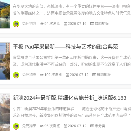
在华夏大地的东部，泉城济南，有一个重要的媒体平台——济南电视台
省的重要媒体之一，济南电视台承载着浓厚的地方文化特色与时代气息
同回溯济南电视台的背景、重要事件、影响及其在特定时代中的地位。
兔死狗烹
94 次浏览
2026-07-16
舞蹈地板
济...
平板iPad苹果最新——科技与艺术的融合典范
背景概述自苹果公司推出第一款iPad平板电脑以来，这一设备在全球
及，成为现代生活中不可或缺的一部分，iPad的出现不仅改变了人们
更推动了娱乐、教育、医疗等多个领域的技术革新，本文将详细回顾iP..
兔死狗烹
102 次浏览
2026-07-12
舞蹈地板
新澳2024年最新版,精细化实施分析_味道版6.183
引言：新澳2024年最新版的味道体验 随着全球化的不断推进和消
求的日益增长，新澳集团以其独特的调味产品系列在全球范围内赢得了
2024年，新澳集团推出了最新版精细化实施分析——味道版6.18...
兔死狗烹
95 次浏览
2026-07-12
未分类