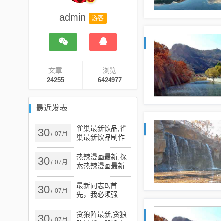
admin
游客
文章
浏览
24255
6424977
最近发表
雀巢最新饮品,雀
30
07月
/
巢最新饮品制作
指南，解锁夏日
清新饮品新技能
热辣漫画最新,探
30
07月
/
索热辣漫画最新
趋势，从创作到
受众的全方位解
最新同志B,首
30
07月
/
析
先，我必须强
调，任何涉及色
情、低俗或盈利
贪狼阵最新,贪狼
30
07月
/
内容的信息都是