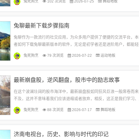
兔死狗烹
102 次浏览
2026-07-25
舞蹈地板
兔聊最新下载步骤指南
兔聊作为一款流行的社交应用，为众多用户提供了便捷的交流平台，本
者如何下载兔聊最新版本的软件，无论是初学者还是进阶用户，都能轻
任务，请跟随本文的步骤，一步步完成兔聊最新下载。准备工作在开始
兔死狗烹
79 次浏览
2026-07-22
运动地板
前，...
最新崩盘股，逆风翻盘，股市中的励志故事
在这个波澜壮阔的股市海洋中，最新崩盘股如同狂风巨浪一般席卷而来
不及，这并不意味着我们应该退缩或者放弃，相反，这正是我们学习、
实力的时候，让我们一起勇敢面对这股市的波折，用智慧和勇气书写属
兔死狗烹
88 次浏览
2026-07-17
舞蹈地板
励...
济南电视台，历史、影响与时代的印记