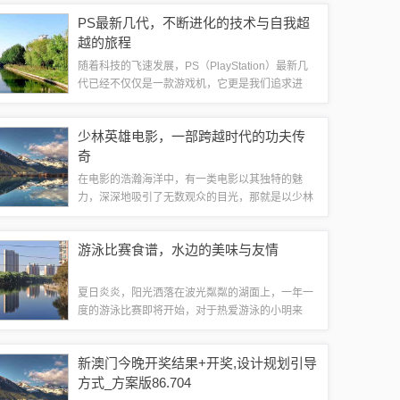
在我们的日常生活中，“2025年天天免费资料2025”
PS最新几代，不断进化的技术与自我超
便是其中之一，这一信...
越的旅程
随着科技的飞速发展，PS（PlayStation）最新几
代已经不仅仅是一款游戏机，它更是我们追求进
步、不断超越自我的象征，从第一代PS到现在的最
新型号，每一步的革新都代表着无限的可能性和机
少林英雄电影，一部跨越时代的功夫传
遇，就像我们的人生一样，充满...
奇
在电影的浩瀚海洋中，有一类电影以其独特的魅
力，深深地吸引了无数观众的目光，那就是以少林
文化为背景的电影。《少林英雄电影》以其精彩绝
伦的打斗场面、深刻动人的情感故事，成为了一部
游泳比赛食谱，水边的美味与友情
跨越时代的功夫传奇。少林文化的独特魅力少林...
夏日炎炎，阳光洒落在波光粼粼的湖面上，一年一
度的游泳比赛即将开始，对于热爱游泳的小明来
说，这不仅仅是一场竞技，更是一次与好友相聚的
盛宴，而这次盛宴中，还隐藏着一个关于美食与友
新澳门今晚开奖结果+开奖,设计规划引导
情的温馨故事。比赛前夕，小明和他的好友们聚...
方式_方案版86.704