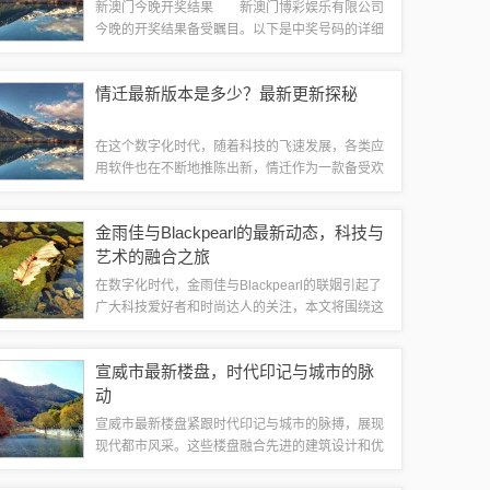
新澳门今晚开奖结果 新澳门博彩娱乐有限公司
今晚的开奖结果备受瞩目。以下是中奖号码的详细
情况，让玩家们可以及时核对自己的投注是否中
奖。开奖号码详细情况 今晚的开奖号码分别
情迁最新版本是多少？最新更新探秘
是：23、15、14、29、...
在这个数字化时代，随着科技的飞速发展，各类应
用软件也在不断地推陈出新，情迁作为一款备受欢
迎的社交应用，其最新版本是多少，无疑是众多用
户关注的焦点，本文将围绕这一主题展开，带您一
金雨佳与Blackpearl的最新动态，科技与
探究竟。一、情迁应用概述情迁作为一款集社...
艺术的融合之旅
在数字化时代，金雨佳与Blackpearl的联姻引起了
广大科技爱好者和时尚达人的关注，本文将围绕这
一话题展开，重点讨论要点一、要点二和要点三，
带您领略金雨佳与Blackpearl的最新动态及其在科
宣威市最新楼盘，时代印记与城市的脉
技与艺术领域的创新成...
动
宣威市最新楼盘紧跟时代印记与城市的脉搏，展现
现代都市风采。这些楼盘融合先进的建筑设计和优
质的生活理念，体现现代都市生活的便捷与舒适。