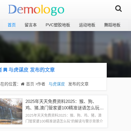
首页
留言本
PVC塑胶地板
运动地板
舞蹈地板
者
与虎谋皮
发布的文章
现在的位置：
首页
作者
与虎谋皮
发布的文章
2025年天天免费资料2025：猴、狗、
鸡、猪,澳门管家婆100精准谜语怎么玩和
根源解答、解释与落实,立体剖析、专家
2025年天天免费资料2025：猴、狗、鸡、猪，澳
解读解释与落实
门管家婆100精准谜语怎么玩”的解读与警示背景介
绍随着科技的进步和互联网的普及，各类信息充斥