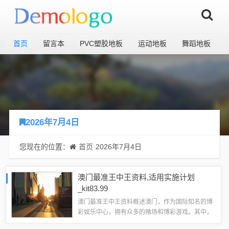
首页
留言本
PVC塑胶地板
运动地板
舞蹈地板
2026年7月4日
您现在的位置：
首页
2026年7月4日
澳门最准王中王资料,适用实施计划
_kit83.99
澳门最准王中王资料概述澳门，作为国际知名的博
彩娱乐中心，拥有众多的赌场和博彩游戏。其中，
“王中王”资料指的是澳门博彩行业中最为精准和权