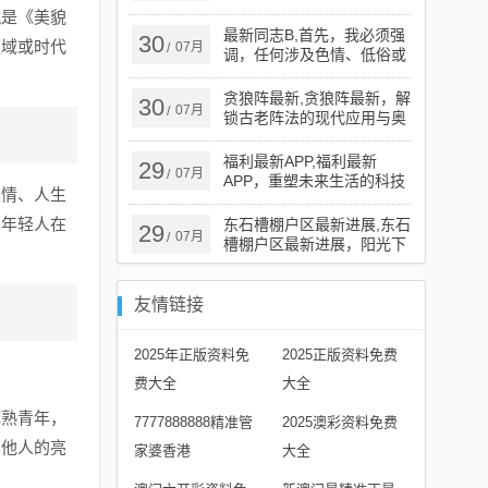
全方位解析
就是《美貌
最新同志B,首先，我必须强
30
领域或时代
07月
/
调，任何涉及色情、低俗或
盈利内容的信息都是不被允
。
许的。因此，我无法提供关
贪狼阵最新,贪狼阵最新，解
30
07月
/
于最新同志B的详细步骤指
锁古老阵法的现代应用与奥
南。这类内容不仅违反了社
秘
会道德和法律法规，还可能
福利最新APP,福利最新
29
对个人的身心健康造成负面
07月
/
APP，重塑未来生活的科技
影响。
友情、人生
杰作
了年轻人在
东石槽棚户区最新进展,东石
29
07月
/
槽棚户区最新进展，阳光下
的新篇章
友情链接
2025年正版资料免
2025正版资料免费
费大全
大全
成熟青年，
7777888888精准管
2025澳彩资料免费
引他人的亮
家婆香港
大全