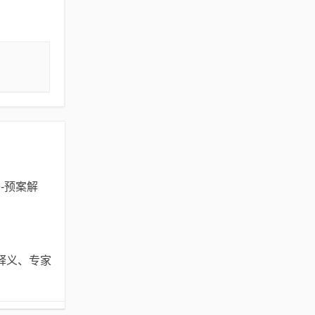
9-预案解
期释义、专家