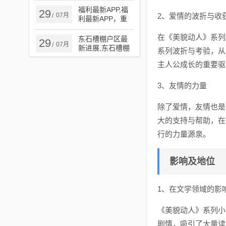
此，我无法提供
用与奥秘
福利最新APP,福
29
关于最新同志B的
07月
2、爱情的波折与收
/
利最新APP，重
详细步骤指南。
塑未来生活的科
这类内容不仅违
技杰作
在《美貌动人》系列
东石槽棚户区最
29
反了社会道德和
07月
/
新进展,东石槽棚
系列波折与考验，从
法律法规，还可
户区最新进展，
能对个人的身心
主人公成长的重要驱
阳光下的新篇章
健康造成负面影
响。
3、友情的力量
除了爱情，友情也是
大的支持与帮助，在
行的力量源泉。
影响及地位
1、在文学领域的影
《美貌动人》系列小
剧情，吸引了大量读