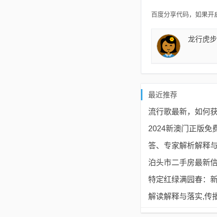
百度分享代码，如果开启
龙行虎步
最近推荐
流行歌最新，如何
2024新澳门正版免费挂
答、专家解析解释与
泊头市二手房最新信
特定红绿满园春：新门
解读解释与落实​,