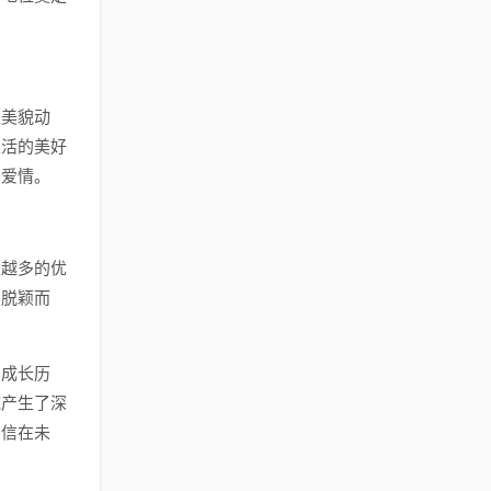
《美貌动
生活的美好
与爱情。
来越多的优
中脱颖而
的成长历
域产生了深
相信在未