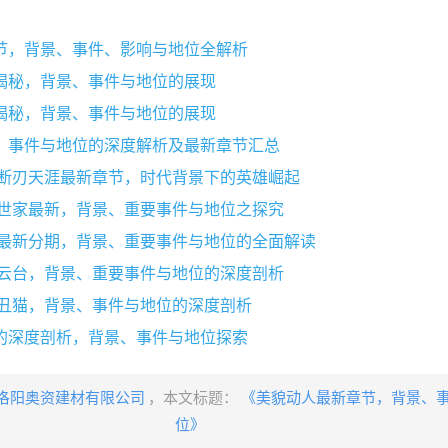
节，背景、事件、影响与地位全解析
揭秘，背景、事件与地位的展现
揭秘，背景、事件与地位的展现
、事件与地位的深度解析及最新章节汇总
,断刃天涯最新章节，时代背景下的英雄崛起
门世家最新，背景、重要事件与地位之探究
塞最新分期，背景、重要事件与地位的全面解读
海云台，背景、重要事件与地位的深度剖析
的丑猫，背景、事件与地位的深度剖析
的深度剖析，背景、事件与地位探索
洛阳奥资建材有限公司
，本文标题：
《美貌动人最新章节，背景、
位》