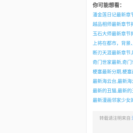
你可能想看：
潘金莲日记最新章
越品相师最新章节
玉石大师最新章节
上将在都市，背景
断刃天涯最新章节
奇门世家最新,奇
梗塞最新分期,梗
最新海云台,最新
最新的丑猫,最新
最新漫画邻家少女
转载请注明来自