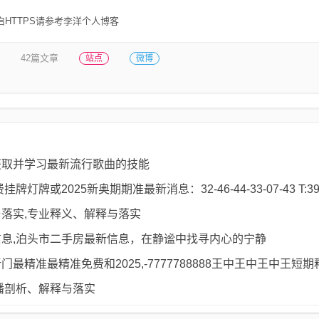
HTTPS请参考李洋个人博客
42篇文章
站点
微博
获取并学习最新流行歌曲的技能
牌灯牌或2025新奥期期准最新消息：32-46-44-33-07-43 T:3
落实,专业释义、解释与落实​
息,泊头市二手房最新信息，在静谧中找寻内心的宁静
最精准最精准免费和2025,-7777788888王中王中王中王短
传播剖析、解释与落实