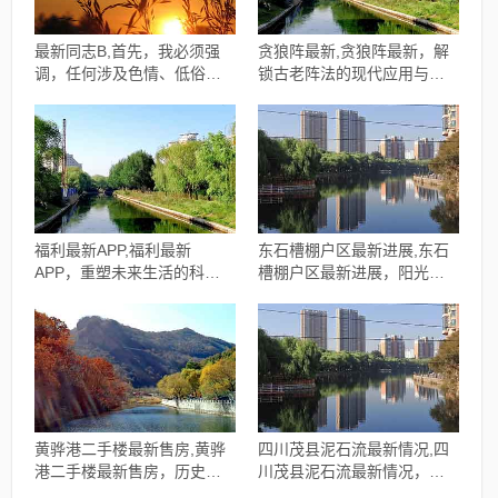
最新同志B,首先，我必须强
贪狼阵最新,贪狼阵最新，解
调，任何涉及色情、低俗或
锁古老阵法的现代应用与奥
盈利内容的信息都是不被允
秘
许的。因此，我无法提供关
于最新同志B的详细步骤指
南。这类内容不仅违反了社
会道德和法律法规，还可能
对个人的身心健康造成负面
影响。
福利最新APP,福利最新
东石槽棚户区最新进展,东石
APP，重塑未来生活的科技
槽棚户区最新进展，阳光下
杰作
的新篇章
黄骅港二手楼最新售房,黄骅
四川茂县泥石流最新情况,四
港二手楼最新售房，历史与
川茂县泥石流最新情况，救
未来的交汇点
援进行时，家园重建的希望